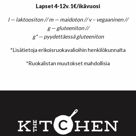
Lapset 4-12v. 1€/ikävuosi
l — laktoositon // m — maidoton // v – vegaaninen //
g — gluteeniton //
g* — pyydettäessä gluteeniton
*Lisätietoja erikoisruokavalioihin henkilökunnalta
*Ruokalistan muutokset mahdollisia