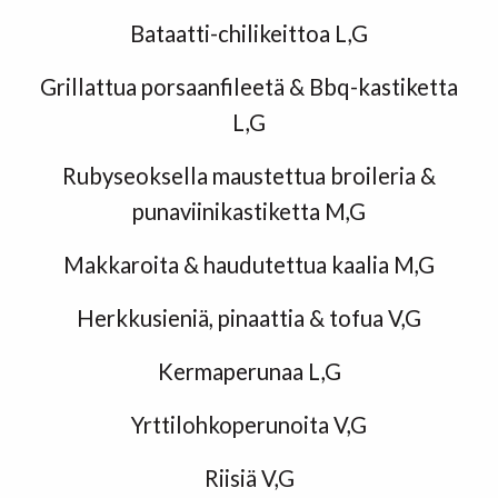
Bataatti-chilikeittoa L,G
Grillattua porsaanfileetä & Bbq-kastiketta
L,G
Rubyseoksella maustettua broileria &
punaviinikastiketta M,G
Makkaroita & haudutettua kaalia M,G
Herkkusieniä, pinaattia & tofua V,G
Kermaperunaa L,G
Yrttilohkoperunoita V,G
Riisiä V,G