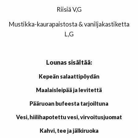
Riisiä V,G
Mustikka-kaurapaistosta & vaniljakastiketta
L,G
Lounas sisältää:
Kepeän salaatti
pöydän
Maalaisleipää ja levitettä
Pääruoan bufeesta tarjoiltuna
Vesi, hiilihapotettu vesi, virvoitusjuomat
Kahvi, tee ja jälkiruoka